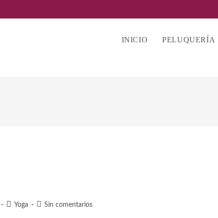
INICIO
PELUQUERÍA
Categoría
Comentarios
Yoga
Sin comentarios
de
de