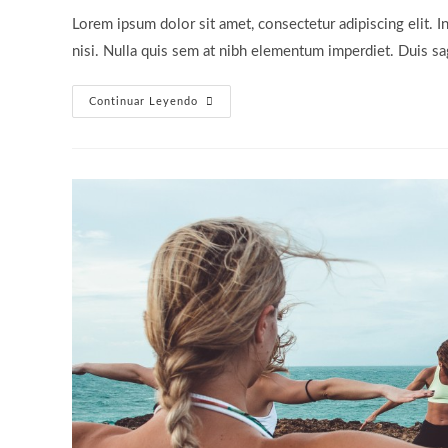
la
la
Lorem ipsum dolor sit amet, consectetur adipiscing elit. I
entrada:
entrada:
nisi. Nulla quis sem at nibh elementum imperdiet. Duis sa
Praesent
Continuar Leyendo
Libro
Se
Cursus
Ante