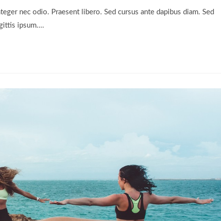
la
la
nteger nec odio. Praesent libero. Sed cursus ante dapibus diam. Sed
entrada:
entrada:
gittis ipsum.…