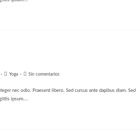
Categoría
Comentarios
Yoga
Sin comentarios
de
de
la
la
nteger nec odio. Praesent libero. Sed cursus ante dapibus diam. Sed
entrada:
entrada:
gittis ipsum.…