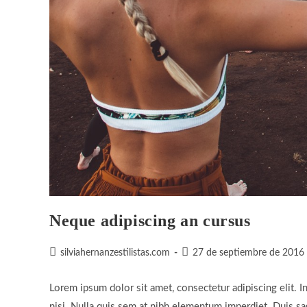
Neque adipiscing an cursus
Autor
Publicación
silviahernanzestilistas.com
27 de septiembre de 2016
de
de
la
la
Lorem ipsum dolor sit amet, consectetur adipiscing elit. I
entrada:
entrada:
nisi. Nulla quis sem at nibh elementum imperdiet. Duis sa