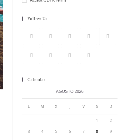
Accept GDPR Terms
Follow Us
Calendar
AGOSTO 2026
L
M
X
J
V
S
D
1
2
3
4
5
6
7
8
9