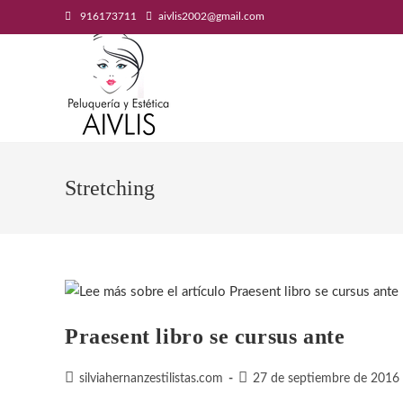
Saltar
916173711
aivlis2002@gmail.com
al
contenido
Stretching
Praesent libro se cursus ante
Autor
Publicación
silviahernanzestilistas.com
27 de septiembre de 2016
de
de