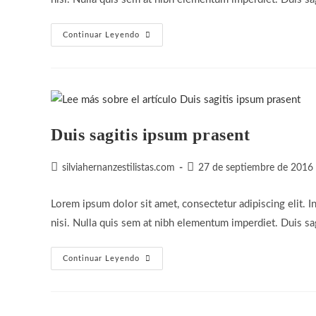
Neque
Continuar Leyendo
Adipiscing
An
Cursus
Duis sagitis ipsum prasent
Autor
Publicación
silviahernanzestilistas.com
27 de septiembre de 2016
de
de
la
la
Lorem ipsum dolor sit amet, consectetur adipiscing elit. I
entrada:
entrada:
nisi. Nulla quis sem at nibh elementum imperdiet. Duis sa
Duis
Continuar Leyendo
Sagitis
Ipsum
Prasent