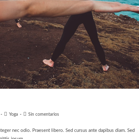
Categoría
Comentarios
Yoga
Sin comentarios
de
de
la
la
nteger nec odio. Praesent libero. Sed cursus ante dapibus diam. Sed
entrada:
entrada:
gittis ipsum.…